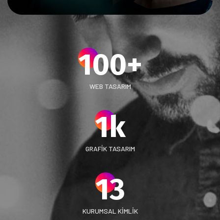
100
+
WEB TASARIM
1
k
GRAFIK TASARIM
13
KURUMSAL KIMLIK